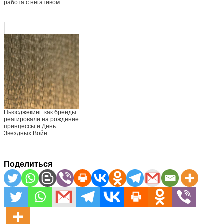
работа с негативом
Ньюсджекинг: как бренды
реагировали на рождение
принцессы и День
Звездных Войн
Поделиться