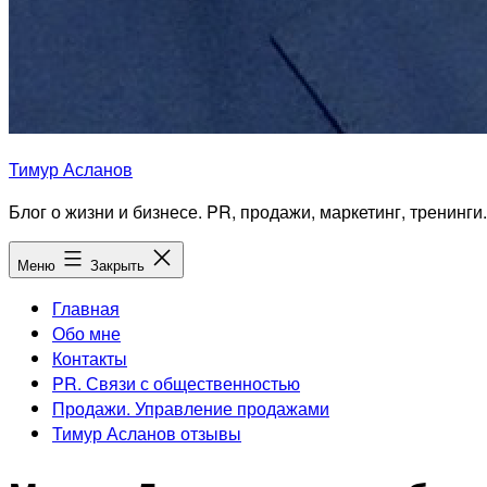
Тимур Асланов
Блог о жизни и бизнесе. PR, продажи, маркетинг, тренинги.
Меню
Закрыть
Главная
Обо мне
Контакты
PR. Связи с общественностью
Продажи. Управление продажами
Тимур Асланов отзывы