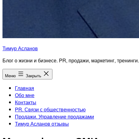
Тимур Асланов
Блог о жизни и бизнесе. PR, продажи, маркетинг, тренинги.
Меню
Закрыть
Главная
Обо мне
Контакты
PR. Связи с общественностью
Продажи. Управление продажами
Тимур Асланов отзывы