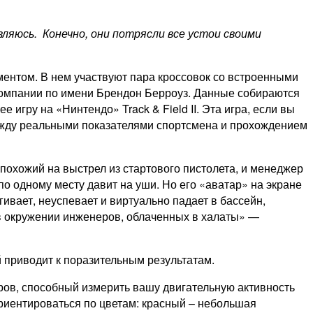
вляюсь. Конечно, они потрясли все устои своими
ентом. В нем участвуют пара кроссовок со встроенными
 компании по имени Брендон Берроуз. Данные собираются
 игру на «Нинтендо» Track & Field II. Эта игра, если вы
между реальными показателями спортсмена и прохождением
 похожий на выстрел из стартового пистолета, и менеджер
по одному месту давит на уши. Но его «аватар» на экране
ивает, неуспевает и виртуально падает в бассейн,
в окружении инженеров, облаченных в халаты» —
й приводит к поразительным результатам.
аров, способный измерить вашу двигательную активность
ориентироваться по цветам: красный – небольшая