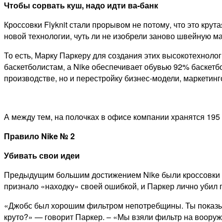
Чтобы сорвать куш, надо идти ва-банк
Кроссовки Flyknit стали прорывом не потому, что это крута
новой технологии, чуть ли не изобрели заново швейную м
То есть, Марку Паркеру для создания этих высокотехнолог
баскетболистам, а Nike обеспечивает обувью 92% баскетбо
производстве, но и перестройку бизнес-модели, маркетин
А между тем, на полочках в офисе компании хранятся 195 
Правило
Nike № 2
Убивать свои идеи
Предыдущим большим достижением Nike были кроссовки Ma
признало «находку» своей ошибкой, и Паркер лично убил 
«Джобс был хорошим фильтром непотребщины. Ты показыва
круто?» — говорит Паркер. – «Мы взяли фильтр на вооруже