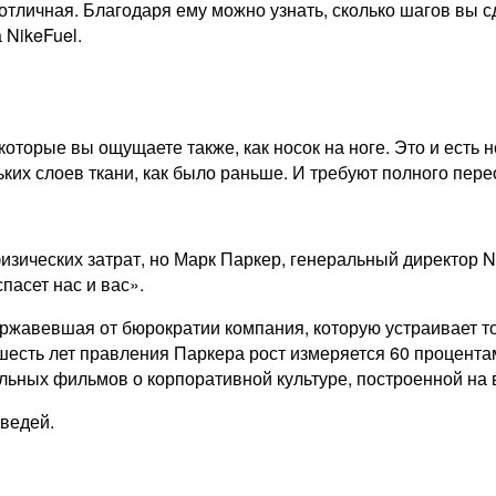
отличная. Благодаря ему можно узнать, сколько шагов вы с
 NikeFuel.
 которые вы ощущаете также, как носок на ноге. Это и есть
ьких слоев ткани, как было раньше. И требуют полного пер
ческих затрат, но Марк Паркер, генеральный директор Nike
пасет нас и вас».
аржавевшая от бюрократии компания, которую устраивает т
шесть лет правления Паркера рост измеряется 60 процентам
альных фильмов о корпоративной культуре, построенной на
оведей.