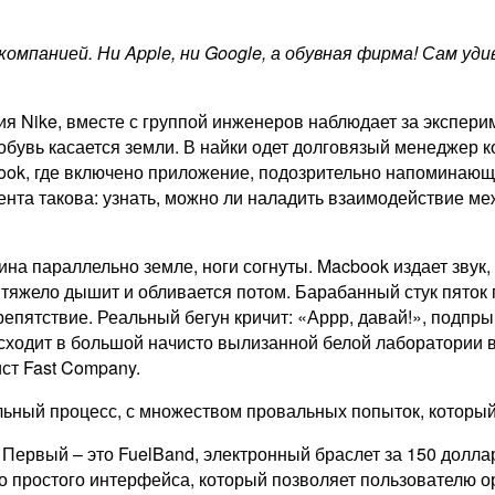
 компанией. Ни
Apple, ни
Google, а обувная фирма! Сам уди
 Nike, вместе с группой инженеров наблюдает за эксперим
 обувь касается земли. В найки одет долговязый менеджер
book, где включено приложение, подозрительно напоминающее
мента такова: узнать, можно ли наладить взаимодействие 
на параллельно земле, ноги согнуты. Macbook издает звук,
н тяжело дышит и обливается потом. Барабанный стук пяток 
пятствие. Реальный бегун кричит: «Аррр, давай!», подпрыг
сходит в большой начисто вылизанной белой лаборатории 
ст Fast Company.
ельный процесс, с множеством провальных попыток, которы
 Первый – это FuelBand, электронный браслет за 150 долл
ьно простого интерфейса, который позволяет пользователю 