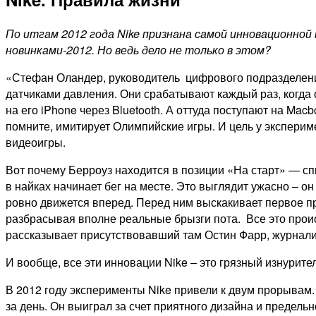
По итгам 2012 года
Nike признана самой инновационной
новинками-2012. Но ведь дело не только в этом?
«Стефан Оландер, руководитель цифрового подразделения
датчиками давления. Они срабатывают каждый раз, когда
на его iPhone через Bluetooth. А оттуда поступают на Mac
помните, имитирует Олимпийские игры. И цель у экспери
видеоигры.
Вот почему Берроуз находится в позиции «На старт» — спи
в найках начинает бег на месте. Это выглядит ужасно – о
ровно движется вперед. Перед ним выскакивает первое пре
разбрасывая вполне реальные брызги пота. Все это прои
рассказывает присутствовавший там Остин Фарр, журнали
И вообще, все эти инновации Nike – это грязный изнурит
В 2012 году эксперименты Nike привели к двум прорывам.
за день. Он выиграл за счет приятного дизайна и предел