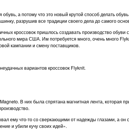
я обувь, а потому что это новый крутой способ делать обувь
ашинку, разрушив все традиции своего дела до самого осно
ичных кроссовок пришлось создавать производство обуви с 
льного мира США. Им потребуется много, очень много Flykn
говой кампании и смену поставщиков.
неудачных вариантов кроссовок Flyknit.
gneto. В них была спрятана магнитная лента, которая при
производство.
л ему что-то со сверкающими от надежды глазами, а он сп
ние и убили кучу своих идей».