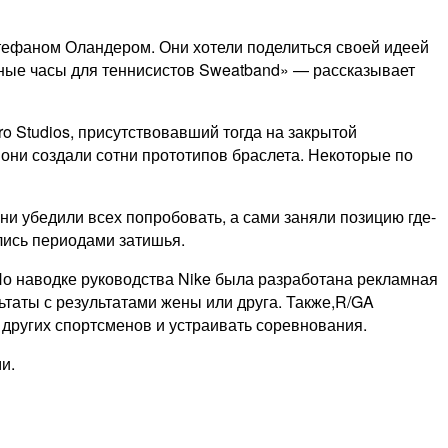
Стефаном Оландером. Они хотели поделиться своей идеей
нные часы для теннисистов Sweatband» — рассказывает
ro Studios, присутствовавший тогда на закрытой
они создали сотни прототипов браслета. Некоторые по
ни убедили всех попробовать, а сами заняли позицию где-
лись периодами затишья.
 По наводке руководства Nike была разработана рекламная
льтаты с результатами жены или друга. Также,R/GA
 других спортсменов и устраивать соревнования.
и.