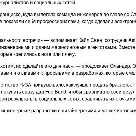
 журналистов и социальных сетей.
Франциско, куда вылетела команда инженеров во главе со 
же показали себя профессионалами, когда сделали электро
иальности встречи» — вспоминает Кайл Свен, сотрудник Ast
инженерными и одним маркетинговым агентствами. Вместе 
орые крепились к ноге или плечу.
хотим, но сделайте это для нас», — продолжает Оландер. О
ивами и отливами»: прорывами в разработках, которые сме
агентство R/GA придумывало, как лучше продать браслеты.
 покупать сразу два FuelBand, чтобы сравнивать свои резу
ои результаты в социальных сетях, сравнивать их с очками
 инженерные разработки с дизайнерскими и маркетинговым