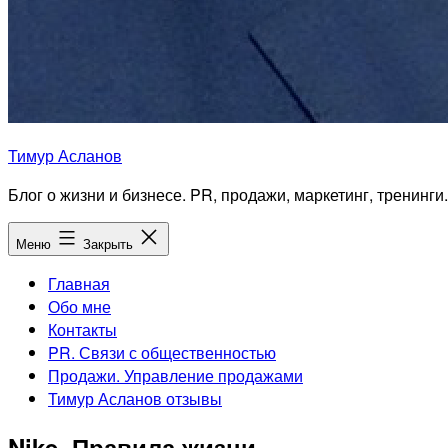
Тимур Асланов
Блог о жизни и бизнесе. PR, продажи, маркетинг, тренинги.
Меню
Закрыть
Главная
Обо мне
Контакты
PR. Связи с общественностью
Продажи. Управление продажами
Тимур Асланов отзывы
Nike. Правила жизни