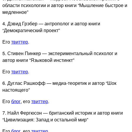
области психологии и автор книги “Мышление быстрое и
медленное”
4. Дэвид Грэбер — антрополог и автор книги
“Демократический проект”
Его
твиттер
.
5. Стивен Пинкер — экспериментальный психолог и
автор книги “Языковой инстинкт”
Его
твиттер
.
6. Дуглас Рашкофф — медиа-теоретик и автор “Шок
настоящего”
Его
блог
, его
твиттер
.
7. Найл Фергюсон — британский историк и автор книги
“Цивилизация: Запад и остальной мир”
Его
блог
, его
твиттер
.