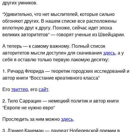
других умников.
“Удивительно, что нет мыслителей, которые сильно
обгоняют других. В нашем списке все расположены
вплотную друг к другу. Похоже, сейчас идет эпоха
великих авторитетов” — говорят ученые из Швейцарии.
А теперь — к самому важному. Полный список
авторитетов мысли доступен для скачивания
здесь
, а у
себя я оставлю только первую лакомую десятку:
1. Ричард Флорида — теоретик городских исследований и
автор книги “Восстание креативного класса”
Его
твиттер
, его
сайт
.
2. Тило Саррацин — немецкий политик и автор книги
“Европе не нужно евро”
Проследить за ним можно
здесь
.
3. Дэниел Канеман — лауреат Нобелевской премии в