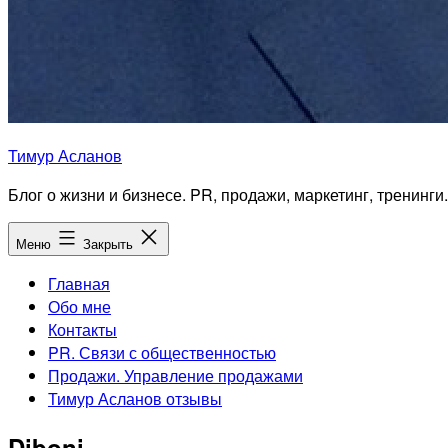
Тимур Асланов
Блог о жизни и бизнесе. PR, продажи, маркетинг, тренинги.
Меню
Закрыть
Главная
Обо мне
Контакты
PR. Связи с общественностью
Продажи. Управление продажами
Тимур Асланов отзывы
Diboni