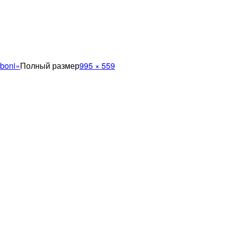
boni»
Полный размер
995 × 559