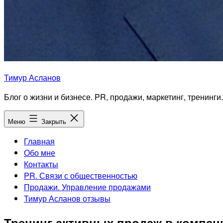
Тимур Асланов
Блог о жизни и бизнесе. PR, продажи, маркетинг, тренинги.
Меню
Закрыть
Главная
Обо мне
Контакты
PR. Связи с общественностью
Продажи. Управление продажами
Тимур Асланов отзывы
Тренинг активных продаж в компани