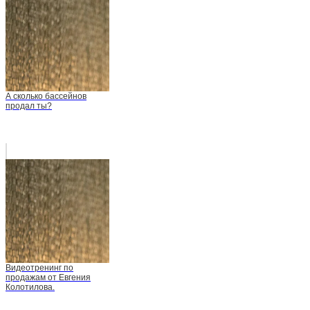
А сколько бассейнов
продал ты?
Видеотренинг по
продажам от Евгения
Колотилова.