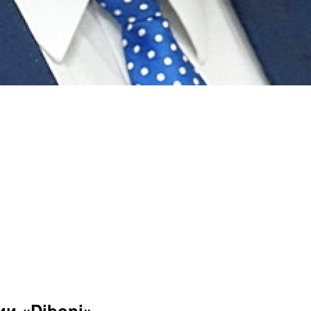
и «Diboni»