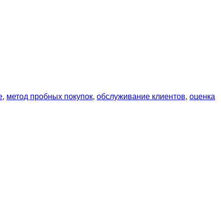
е
,
метод пробных покупок
,
обслуживание клиентов
,
оценка