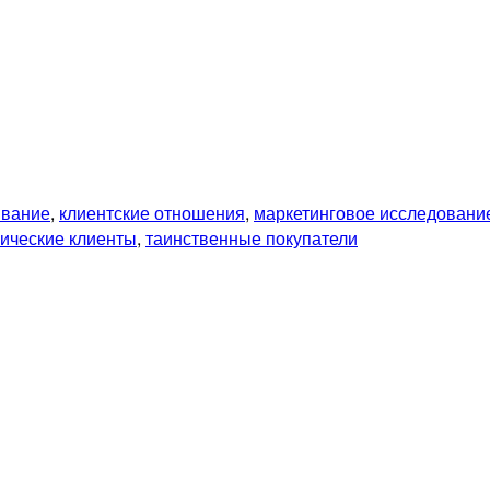
ивание
,
клиентские отношения
,
маркетинговое исследовани
гические клиенты
,
таинственные покупатели