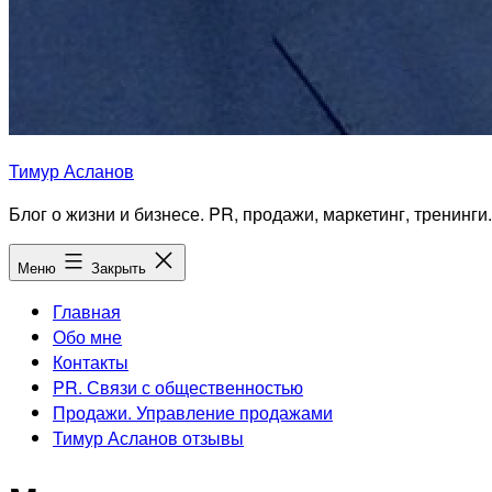
Тимур Асланов
Блог о жизни и бизнесе. PR, продажи, маркетинг, тренинги.
Меню
Закрыть
Главная
Обо мне
Контакты
PR. Связи с общественностью
Продажи. Управление продажами
Тимур Асланов отзывы