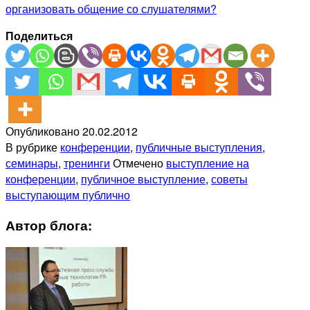
организовать общение со слушателями?
Поделиться
Опубликовано
20.02.2012
В рубрике
конференции
,
публичные выступления
,
семинары
,
тренинги
Отмечено
выступление на
конференции
,
публичное выступление
,
советы
выступающим публично
Автор блога: