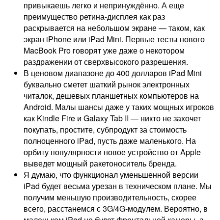
привыкаешь легко и непринуждённо. А еще
преимущество ретина-дисплея как раз
раскрывается на небольшом экране — таком, как
экран iPhone или iPad Mini. Первые тесты нового
MacBook Pro говорят уже даже о некотором
раздражении от сверхвысокого разрешения.
В ценовом диапазоне до 400 долларов iPad Mini
буквально сметет шаткий рынок электронных
читалок, дешевых планшетных компьютеров на
Android. Малы шансы даже у таких мощных игроков
как Kindle Fire и Galaxy Tab II — никто не захочет
покупать, простите, субпродукт за стоимость
полноценного iPad, пусть даже маленького. На
орбиту популярности новое устройство от Apple
выведет мощный ракетоноситель бренда.
Я думаю, что функционал уменьшенной версии
iPad будет весьма урезан в техническом плане. Мы
получим меньшую производительность, скорее
всего, расстанемся с 3G/4G-модулем. Вероятно, в
маленьком iPad не будет фронтальной камеры, а