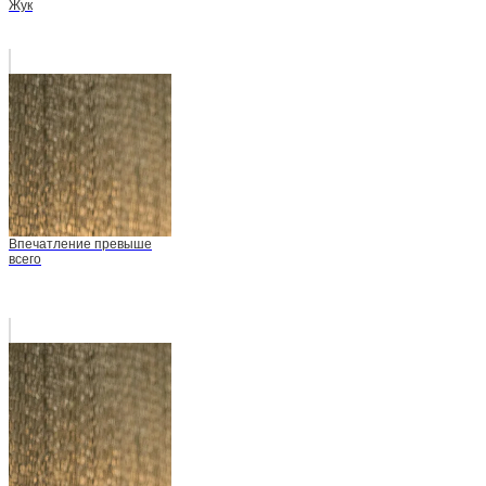
Жук
Впечатление превыше
всего