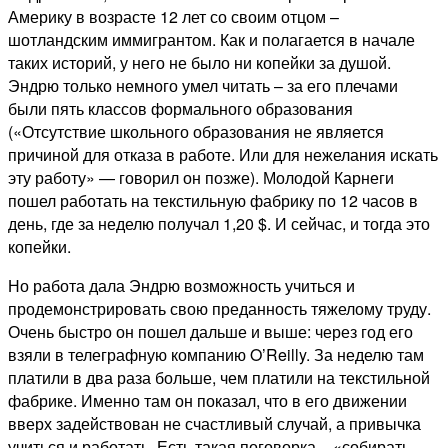
Америку в возрасте 12 лет со своим отцом –
шотландским иммигрантом. Как и полагается в начале
таких историй, у него не было ни копейки за душой.
Эндрю только немного умел читать – за его плечами
были пять классов формального образования
(«Отсутствие школьного образования не является
причиной для отказа в работе. Или для нежелания искать
эту работу» — говорил он позже). Молодой Карнеги
пошел работать на текстильную фабрику по 12 часов в
день, где за неделю получал 1,20 $. И сейчас, и тогда это
копейки.
Но работа дала Эндрю возможность учиться и
продемонстрировать свою преданность тяжелому труду.
Очень быстро он пошел дальше и выше: через год его
взяли в телеграфную компанию O’Reilly. За неделю там
платили в два раза больше, чем платили на текстильной
фабрике. Именно там он показал, что в его движении
вверх задействован не счастливый случай, а привычка
учиться и работать. Есть такая поговорка – «собирать