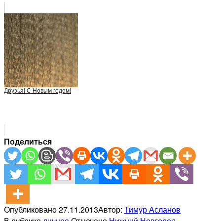
Друзья! С Новым годом!
Поделиться
Опубликовано
27.11.2013
Автор:
Тимур Асланов
В рубрике
личное
Отмечено
Нижний Новгород