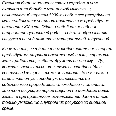
Сталина были заполнены свалки городов, в 60-е
активно шла борьба с мещанской мыслью…;
политический перелом 1990-х «побил все рекорды» по
масштабам отречения от прошлого все предыдущие
поколения
XX
века. Однако подобное поведение –
непринятие ценностей рода – ведет к образованию
вакуума в нашей памяти: и материальной, и духовной.
К сожалению, сегодняшнее молодое поколение вторит
предыдущим, отрицая накопленный опыт, стремится
жить, работать, любить, дружить по-новому… Да,
конечно, закрываться от «свежих» западных (да и
восточных) ветров – тоже не вариант. Все же важно
найти «золотую середину», основываясь на
собственной природе мысли. «Родовой» потенциал –
это тот ресурс, который нацелен на рождение новой
жизни, и при правильном использовании дает в итоге
только умножение внутренних ресурсов во внешней
среде.