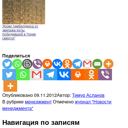
Уроки тимбилдинга от
экипажа яхты,
победившей в "гонке
смерти"
Поделиться
Опубликовано
09.11.2012
Автор:
Тимур Асланов
В рубрике
менеджмент
Отмечено
журнал "Новости
менеджмента"
Навигация по записям