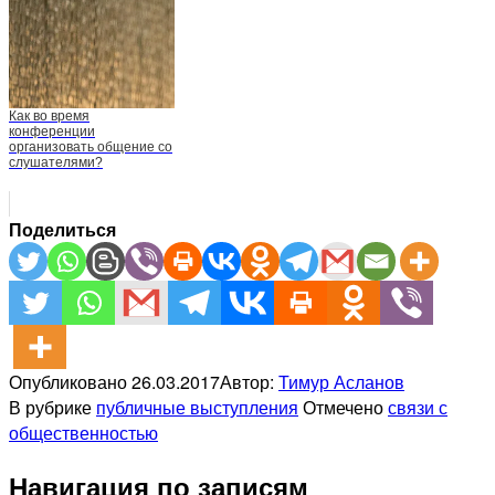
Как во время
конференции
организовать общение со
слушателями?
Поделиться
Опубликовано
26.03.2017
Автор:
Тимур Асланов
В рубрике
публичные выступления
Отмечено
связи с
общественностью
Навигация по записям