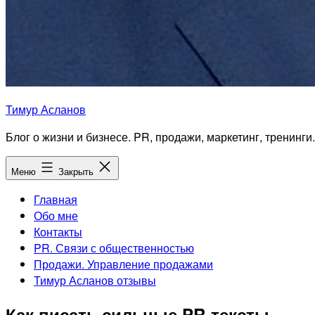
Тимур Асланов
Блог о жизни и бизнесе. PR, продажи, маркетинг, тренинги.
Меню
Закрыть
Главная
Обо мне
Контакты
PR. Связи с общественностью
Продажи. Управление продажами
Тимур Асланов отзывы
Как писать сильные PR-тексты