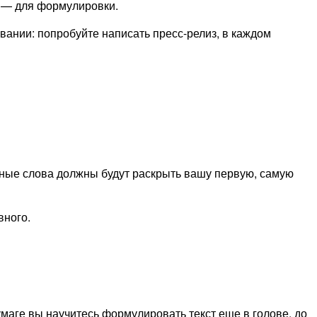
й — для формулировки.
азвании: попробуйте написать пресс-релиз, в каждом
льные слова должны будут раскрыть вашу первую, самую
вного.
умаге вы научитесь формулировать текст еще в голове, до