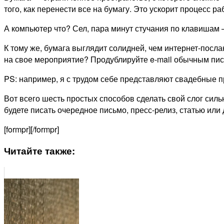
того, как перенести все на бумагу. Это ускорит процесс ра
А компьютер что? Сел, пара минут стучания по клавишам —
К тому же, бумага выглядит солидней, чем интернет-посл
на свое мероприятие? Продублируйте e-mail обычным пи
PS: например, я с трудом себе представляют свадебные п
Вот всего шесть простых способов сделать свой слог силь
будете писать очередное письмо, пресс-релиз, статью или 
[formpr][/formpr]
Читайте также: