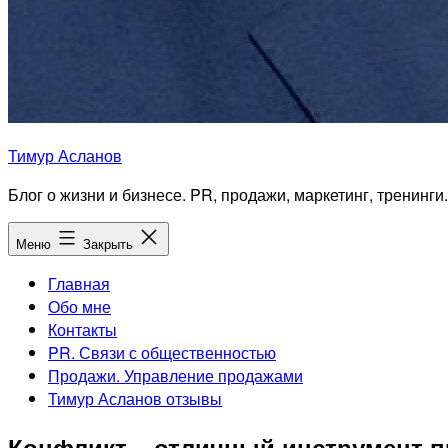
Тимур Асланов
Блог о жизни и бизнесе. PR, продажи, маркетинг, тренинги.
Меню
Закрыть
Главная
Обо мне
Контакты
PR. Связи с общественностью
Продажи. Управление продажами
Тимур Асланов отзывы
Конфликт – отличный инструмент 