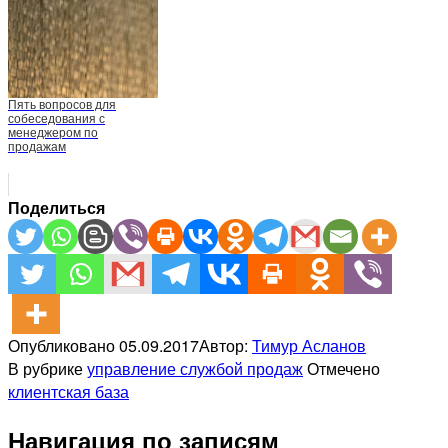
Пять вопросов для
собеседования с
менеджером по
продажам
Поделиться
Опубликовано
05.09.2017
Автор:
Тимур Асланов
В рубрике
управление службой продаж
Отмечено
клиентская база
Навигация по записям