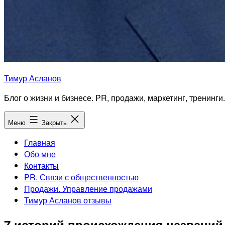
Тимур Асланов
Блог о жизни и бизнесе. PR, продажи, маркетинг, тренинги.
Меню
Закрыть
Главная
Обо мне
Контакты
PR. Связи с общественностью
Продажи. Управление продажами
Тимур Асланов отзывы
7 историй происхождения названий