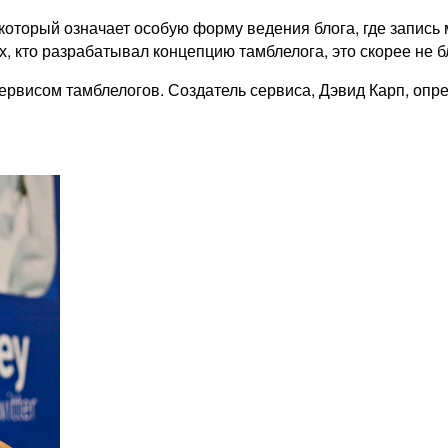
 который означает особую форму ведения блога, где запись
х, кто разрабатывал концепцию тамблелога, это скорее не бл
исом тамблелогов. Создатель сервиса, Дэвид Карп, опреде