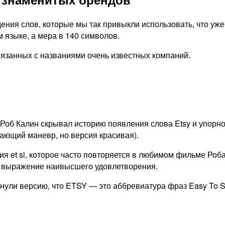
ения слов, которые мы так привыкли использовать, что уж
м языке, а мера в 140 символов.
вязанных с названиями очень известных компаний.
 Роб Калин скрывал историю появления слова Etsy и упорн
кающий маневр, но версия красивая).
ия et si, которое часто повторяется в любимом фильме Роб
” — выражение наивысшего удовлетворения.
нули версию, что ETSY — это аббревиатура фраз Easy To Sel