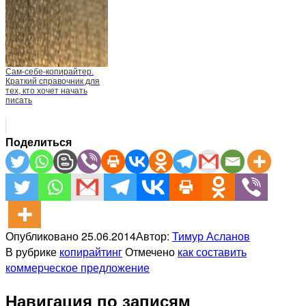
Cам-себе-копирайтер.
Краткий справочник для
тех, кто хочет начать
писать
Поделиться
Опубликовано
25.06.2014
Автор:
Тимур Асланов
В рубрике
копирайтинг
Отмечено
как составить
коммерческое предложение
Навигация по записям