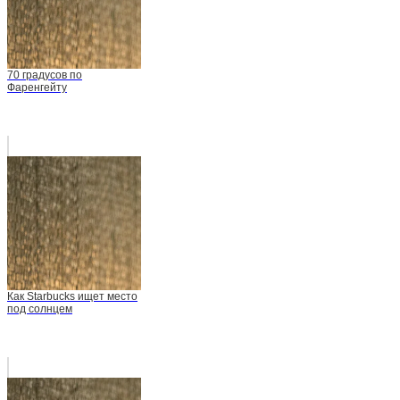
70 градусов по
Фаренгейту
Как Starbucks ищет место
под солнцем