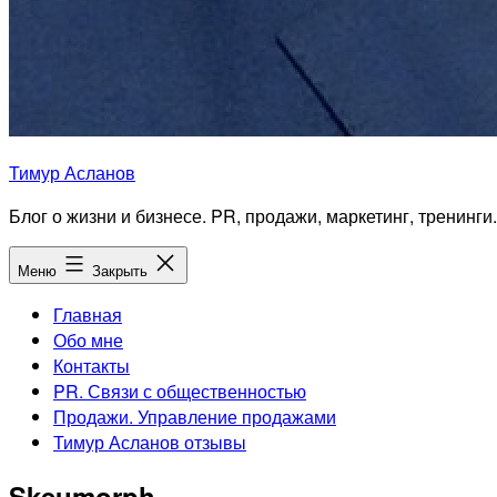
Тимур Асланов
Блог о жизни и бизнесе. PR, продажи, маркетинг, тренинги.
Меню
Закрыть
Главная
Обо мне
Контакты
PR. Связи с общественностью
Продажи. Управление продажами
Тимур Асланов отзывы
Skeumorph