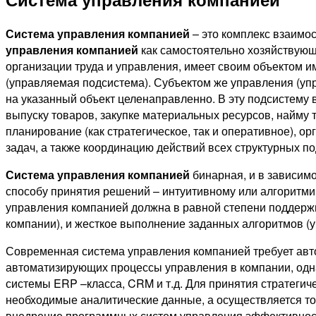
Система управления компанией
– это комплекс взаимо
управления компанией
как самостоятельно хозяйствующ
организации труда и управления, имеет своим объектом 
(управляемая подсистема). Субъектом же управления (уп
на указанный объект целенаправленно. В эту подсистему
выпуску товаров, закупке материальных ресурсов, найму
планирование (как стратегическое, так и оперативное), 
задач, а также координацию действий всех структурных п
Система управления компанией
бинарная, и в зависим
способу принятия решений – интуитивному или алгоритми
управления компанией должна в равной степени поддержи
компании), и жесткое выполнение заданных алгоритмов (уп
Современная система управления компанией требует авто
автоматизирующих процессы управления в компании, одна
системы ERP –класса, CRM и т.д. Для принятия стратегич
необходимые аналитические данные, а осуществляется т
внедрение программных систем управления эффективнос