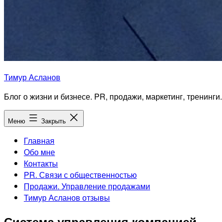
Тимур Асланов
Блог о жизни и бизнесе. PR, продажи, маркетинг, тренинги.
Меню
Закрыть
Главная
Обо мне
Контакты
PR. Связи с общественностью
Продажи. Управление продажами
Тимур Асланов отзывы
Система управления компанией