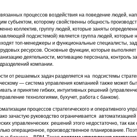
связанных процессов воздействия на поведение людей, на
им субъектом, которому свойственны общность производств
именно коллектив, группу людей, которые заняты определе
равляющей подсистемой) является группа людей, которые 
 входят топ-менеджеры и функциональные специалисты, за
 трудовых ресурсов. Основные функции, которые выполняет
организацию деятельности, мотивацию персонала, контроль
одразделений компании.
ости от решаемых задач разделяется на подсистемы страте
ческому — система управления компанией также может быт
вать и принятие гибких, интуитивных решений (управленче
равление технологиями, бухучет, работа с банком).
матизации процессов стратегического и оперативного упр
ко зачастую руководство ограничивается автоматизацией 
еских управленческих решений этого недостаточно, так как
олько операционное, производственное планирование. По
тью бизнеса – BPM. Такая
система управления компание