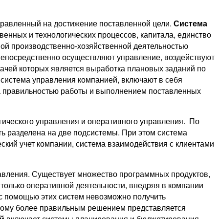
правленный на достижение поставленной цели.
Система
енных и технологических процессов, капитала, единство
нной производственно-хозяйственной деятельностью
непосредственно осуществляют управление, воздействуют
дачей которых является выработка плановых заданий по
 система управления компанией, включают в себя
 за правильностью работы и выполнением поставленных
гического управления и оперативного управления. По
ь разделена на две подсистемы. При этом система
ский учет компании, система взаимодействия с клиентами
авления. Существует множество программных продуктов,
только оперативной деятельности, внедряя в компании
 с помощью этих систем невозможно получить
этому более правильным решением представляется
й
включает системы планирования и бюджетирования,