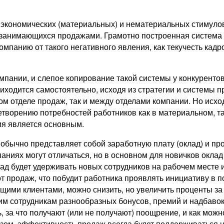
экономических (материальных) и нематериальных стимулов
 занимающихся продажами. Грамотно построенная система 
омпанию от такого негативного явления, как текучесть кадр
пании, и слепое копирование такой системы у конкуренто
ходится самостоятельно, исходя из стратегии и системы п
ом отделе продаж, так и между отделами компании. Но исх
ворению потребностей работников как в материальном, так
мя является основным.
ычно представляет собой заработную плату (оклад) и проц
ниях могут отличаться, но в основном для новичков оклад
лад будет удерживать новых сотрудников на рабочем месте 
 продаж, что побудит работника проявлять инициативу в по
щими клиентами, можно снизить, но увеличить проценты з
м сотрудникам разнообразных бонусов, премий и надбавок
, за что получают (или не получают) поощрение, и как можн
зом, эффективность продаж всегда будет поддерживаться н