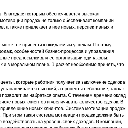
, благодаря которым обеспечивается высокая
мотивации продаж не только обеспечивает компании
ов, а также привлекает в нее новых, перспективных и
в может не привести к ожидаемым успехам. Поэтому
родаж, особенностей бизнес-процессов и управления
одные предпосылки для ее организации одинаковы:
 и в моральном плане. В расчет необходимо принять, что
енты, которые работник получает за заключение сделок в
 устанавливается высокий, а проценты небольшие, так как
и позволит им набраться опыта. С течением времени оклад
иске новых клиентов и увеличивать количество сделок. В
а привлечение новых клиентов. Система мотивации продаж
. При этом такая система мотивации продаж должна быть
о воздействовать на уровень своих доходов. В компании,
а достаточном уровне, а работники будут удовлетворены