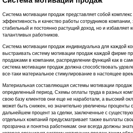
Система мотивации продаж представляет собой комплекс 
эффективность и качество работы сотрудников компании,
стабильный и постоянно растущий доход, но и избавляет к
талантливых работников.
Система мотивации продаж индивидуальна для каждой ком
выстраивать систему мотивации продаж каждой фирме при
продажами в компании, распределении функций как в сам
система мотивации продаж должна способствовать удовлет
все-таки материальное стимулирование в настоящее вре
Материальная составляющая системы мотивации продаж об
определенный период. Схемы оплаты труда в разных компа
свою базу клиентов они еще не наработали, а высокий ок
может быть снижен, но значительно увеличены проценты от
дальнейшем процент за сделки, заключенные с существую
отдельных компаний предусматривает также выплаты свои
прозрачна и понятна работникам: они всегда должны знать
которая организует систему мотивации продаж таким обра