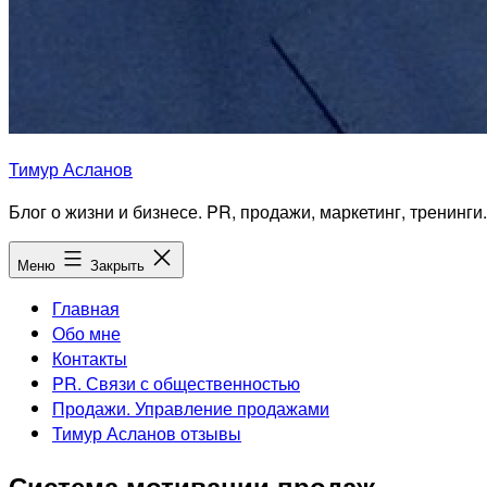
Тимур Асланов
Блог о жизни и бизнесе. PR, продажи, маркетинг, тренинги.
Меню
Закрыть
Главная
Обо мне
Контакты
PR. Связи с общественностью
Продажи. Управление продажами
Тимур Асланов отзывы
Система мотивации продаж