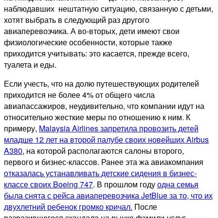
наблюдавших нештатную ситуацию, связанную с детьми,
хотят выбрать в следующий раз другого
авиаперевозчика. А во-вторых, дети имеют свои
физиологические особенности, которые также
приходится учитывать: это касается, прежде всего,
туалета и еды.
Если учесть, что на долю путешествующих родителей
приходится не более 4% от общего числа
авиапассажиров, неудивительно, что компании идут на
относительно жесткие меры по отношению к ним. К
примеру,
Malaysia Airlines запретила провозить детей
младше 12 лет на второй палубе своих новейших Airbus
A380
, на которой располагаются салоны второго,
первого и бизнес-классов. Ранее эта жа авиакомпания
отказалась устанавливать детские сидения в бизнес-
классе своих Boeing 747
. В прошлом году
одна семья
была снята с рейса авиаперевозчика JetBlue за то, что их
двухлетний ребенок громко кричал.
После
разразившегося скандала на рынке фэмили-услуг