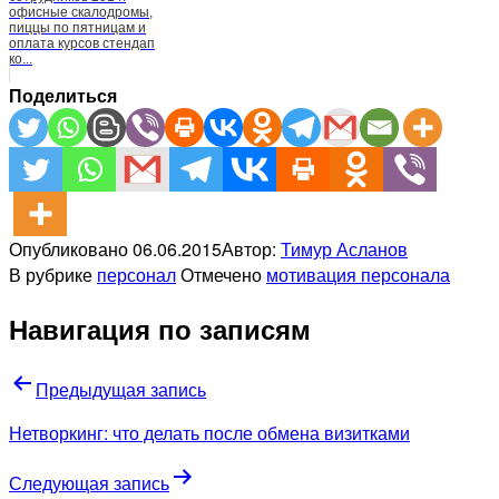
офисные скалодромы,
пиццы по пятницам и
оплата курсов стендап
ко...
Поделиться
Опубликовано
06.06.2015
Автор:
Тимур Асланов
В рубрике
персонал
Отмечено
мотивация персонала
Навигация по записям
Предыдущая запись
Нетворкинг: что делать после обмена визитками
Следующая запись