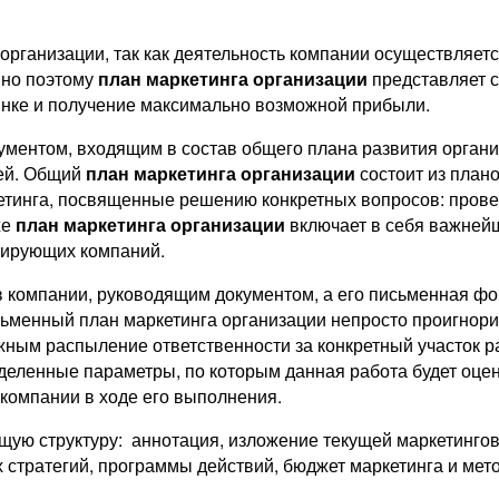
рганизации, так как деятельность компании осуществляет
нно поэтому
план маркетинга организации
представляет с
ынке и получение максимально возможной прибыли.
ументом, входящим в состав общего плана развития орган
лей. Общий
план маркетинга организации
состоит из план
етинга, посвященные решению конкретных вопросов: пров
же
план маркетинга организации
включает в себя важней
рирующих компаний.
в компании, руководящим документом, а его письменная фо
сьменный план маркетинга организации непросто проигнори
ным распыление ответственности за конкретный участок р
деленные параметры, по которым данная работа будет оце
компании в ходе его выполнения.
ую структуру: аннотация, изложение текущей маркетингов
 стратегий, программы действий, бюджет маркетинга и мет