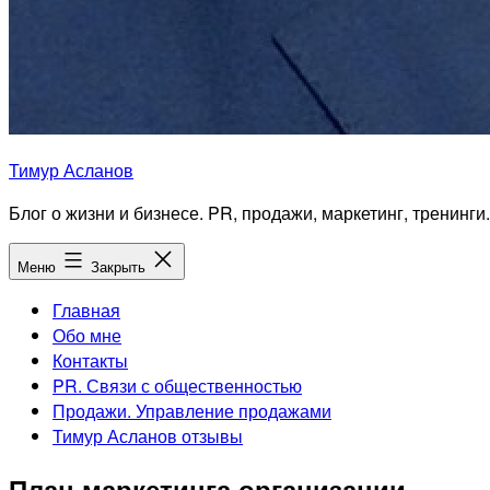
Тимур Асланов
Блог о жизни и бизнесе. PR, продажи, маркетинг, тренинги.
Меню
Закрыть
Главная
Обо мне
Контакты
PR. Связи с общественностью
Продажи. Управление продажами
Тимур Асланов отзывы
План маркетинга организации