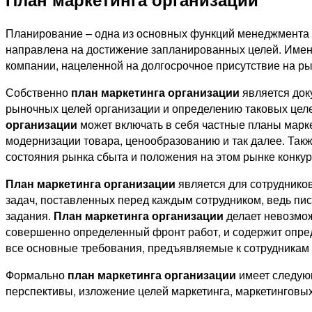
Планирование – одна из основных функций менеджмента о
направлена на достижение запланированных целей. Име
компании, нацеленной на долгосрочное присутствие на р
Собственно
план маркетинга организации
является док
рыночных целей организации и определению таковых це
организации
может включать в себя частные планы марк
модернизации товара, ценообразованию и так далее. Так
состояния рынка сбыта и положения на этом рынке конку
План маркетинга организации
является для сотруднико
задач, поставленных перед каждым сотрудником, ведь пи
задания.
План маркетинга организации
делает невозмож
совершенно определенный фронт работ, и содержит опре
все основные требования, предъявляемые к сотрудникам 
Формально
план маркетинга организации
имеет следующ
перспективы, изложение целей маркетинга, маркетинговых