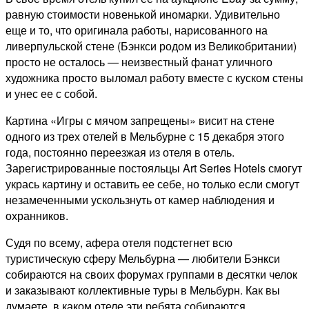
равную стоимости новенькой иномарки. Удивительно
еще и то, что оригинала работы, нарисованного на
ливерпульской стене (Бэнкси родом из Великобритании)
просто не осталось — неизвестный фанат уличного
художника просто выломал работу вместе с куском стены
и унес ее с собой.
Картина «Игры с мячом запрещены» висит на стене
одного из трех отелей в Мельбурне с 15 декабря этого
года, постоянно переезжая из отеля в отель.
Зарегистрированные постояльцы Art Series Hotels смогут
укрась картину и оставить ее себе, но только если смогут
незамеченными ускользнуть от камер наблюдения и
охранников.
Судя по всему, афера отеля подстегнет всю
туристическую сферу Мельбурна — любители Бэнкси
собираются на своих форумах группами в десятки челок
и заказывают коллективные туры в Мельбурн. Как вы
думаете, в каком отеле эти ребята собираются