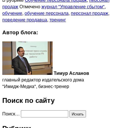
продаж
Отмечено
журнал "Управление сбытом"
,
обучение
,
обучение персонала
,
персонал продаж
,
поведение продавца
,
тренинг
Автор блога:
Тимур Асланов
главный редактор издательского дома
"Имидж-Медиа", бизнес-тренер
Поиск по сайту
Поиск…